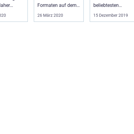
daher
Formaten auf dem
beliebtesten
 neue Wege
Markt. Sogar im
überhaupt. Allein
2020
26 März 2020
15 Dezember 2019
...
Alltag sind dies...
die r...