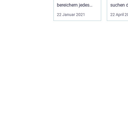
bereichern jedes
suchen 
Kinderzimmer. Die
ständig
22 Januar 2021
22 April 
Auswahl reicht ...
dafür. Se