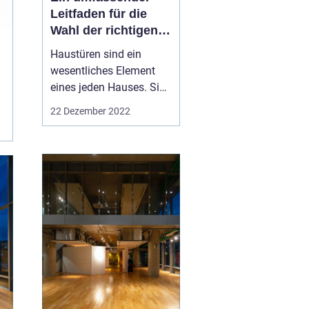
Leitfaden für die
Wahl der richtigen
Haustür für Ihr Haus
Haustüren sind ein
wesentliches Element
eines jeden Hauses. Sie
dienen nicht nur als
22 Dezember 2022
Haupteingang für
Menschen, sondern
vermitteln auch ein
Gefühl der Sicherheit
und wirken als Barriere
gegen Eindringlinge.
Daher ist es wichtig, eine
Haustür zu wähle...