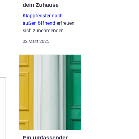
dein Zuhause
Klappfenster nach
außen öffnend
erfreuen
sich zunehmender
Beliebtheit in modernen
02 März 2025
und traditionellen
Häusern. Sie sind mehr
als nur praktische
Fenst...
Ein umfassender