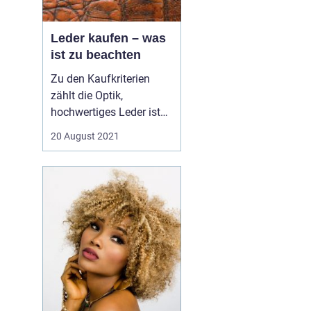
Leder kaufen – was
ist zu beachten
Zu den Kaufkriterien
zählt die Optik,
hochwertiges Leder ist
fehlerlos, weist keine
20 August 2021
Brüche oder Risse auf.
Auf der Haut fühlt sich
das Leder weich an. Sie
spüren die Natürlichkeit,
allerdings verfügt das
Leder gleichzeitig über
Festigkeit. Die natürl...