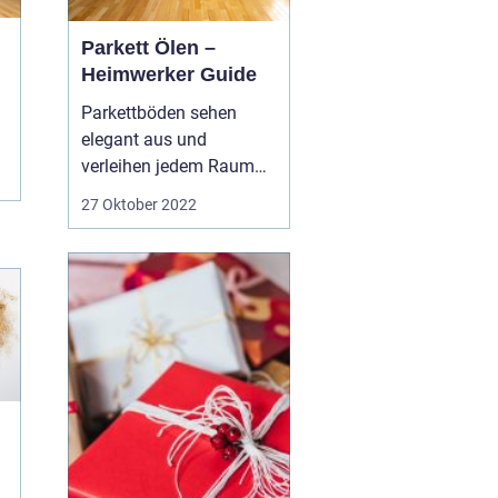
Parkett Ölen –
Heimwerker Guide
Parkettböden sehen
elegant aus und
verleihen jedem Raum
einen Hauch von
27 Oktober 2022
Raffinesse, aber es kann
etwas schwierig sein, sie
in ihrem besten Zustand
zu erhalten. Eine
Möglichkeit, Ihren
Parkettboden zu pflegen,
besteht darin, ihn
regelmäßig zu ölen. In...
n