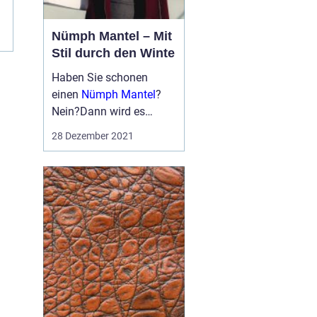
Nümph Mantel – Mit
Stil durch den Winte
Haben Sie schonen
einen
Nümph Mantel
?
Nein?Dann wird es
höchste Zeit! Oder
28 Dezember 2021
möchten Sie nicht
stilvoll durch den Winter
kommen? Fast jeder
kennt ihn und hat
mindestens ...