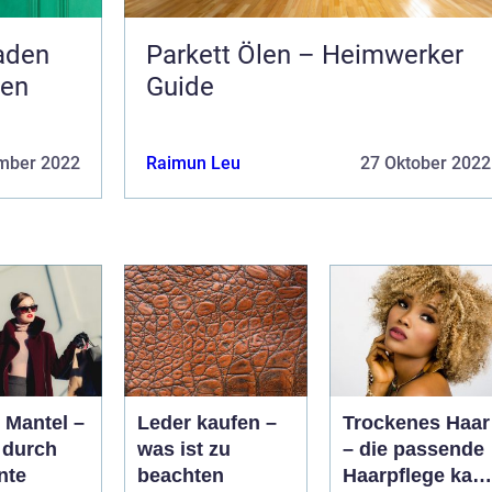
aden
Parkett Ölen – Heimwerker
gen
Guide
mber 2022
Raimun Leu
27 Oktober 2022
Mantel –
Leder kaufen –
Trockenes Haar
l durch
was ist zu
– die passende
nte
beachten
Haarpflege kan