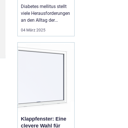
Diabetes
Diabetes mellitus stellt
viele Herausforderungen
an den Alltag der
Betroffenen. Neben der
04 März 2025
Blutzuckerkontrolle
spielen auch andere
Aspekte eine
entscheidende Rolle für
das Wohlbefinden. Ein
oft unterschätztes, aber
enorm wichtiges Detail
sin...
Klappfenster: Eine
clevere Wahl für