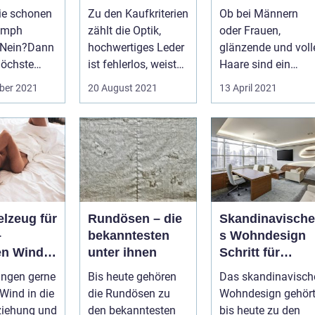
helfen
ie schonen
Zu den Kaufkriterien
Ob bei Männern
ümph
zählt die Optik,
oder Frauen,
 Nein?Dann
hochwertiges Leder
glänzende und voll
höchste
ist fehlerlos, weist
Haare sind ein
er möchten
keine Brüche oder
Zeichen von
ber 2021
20 August 2021
13 April 2021
Riss...
Gesundheit und
Pflege. Si...
elzeug für
Rundösen – die
Skandinavische
–
bekanntesten
s Wohndesign
en Wind
unter ihnen
Schritt für
 Beziehung
Schritt
ingen gerne
Bis heute gehören
Das skandinavisch
n
umsetzen
 Wind in die
die Rundösen zu
Wohndesign gehör
ziehung und
den bekanntesten
bis heute zu den