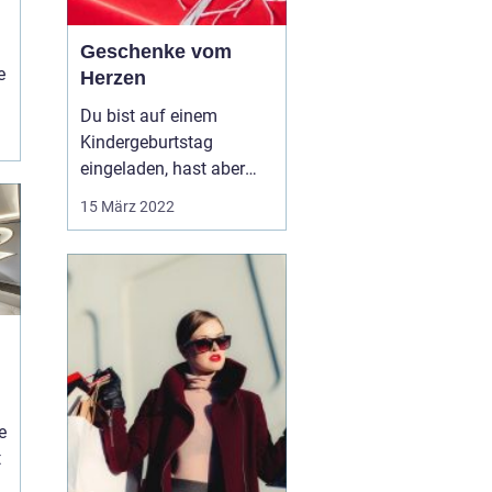
Geschenke vom
e
Herzen
Du bist auf einem
Kindergeburtstag
eingeladen, hast aber
absolut keine Ahnung,
15 März 2022
was du als Geschenk
mitbringen sollst? Dann
wird dich dieser Artikel
wahrscheinlich ein Stück
näher an dein Ziel
bringen. Ein
Kindergeburtstag ist
etwas vom Schönsten,
e
ein...
t