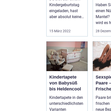
Kindergeburtstag
Haben S
eingeladen, hast
einen N
aber absolut keine
Mantel?
Ahnung, was du als
wird es 
Geschenk m...
Zeit! Od
15 März 2022
28 Dezem
Si...
Kindertapete
Sexspi
von Babysüß
Paare 
bis Heldencool
Frisch
in die
Kindertapete in den
Paare br
bringe
unterschiedlichsten
frischen
Varianten
neue Be