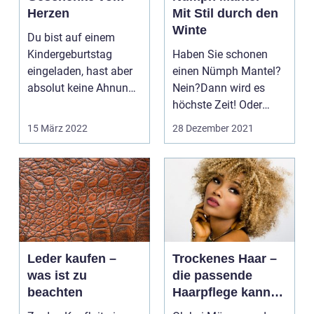
Herzen
Mit Stil durch den
Winte
Du bist auf einem
Kindergeburtstag
Haben Sie schonen
eingeladen, hast aber
einen Nümph Mantel?
absolut keine Ahnung,
Nein?Dann wird es
was du als Geschenk
höchste Zeit! Oder
m...
möchten Si...
15 März 2022
28 Dezember 2021
Leder kaufen –
Trockenes Haar –
was ist zu
die passende
beachten
Haarpflege kann
helfen