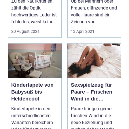
Zu den Kaufkriterien
Ob bei Männern oder
zählt die Optik,
Frauen, glänzende und
hochwertiges Leder ist
volle Haare sind ein
fehlerlos, weist keine
Zeichen von
Brüche oder Riss...
Gesundheit und Pflege.
20 August 2021
13 April 2021
Si...
Kindertapete von
Sexspielzeug für
Babysüß bis
Paare – Frischen
Heldencool
Wind in die
Beziehung bringen
Kindertapete in den
Paare bringen gerne
unterschiedlichsten
frischen Wind in die
Varianten bereichern
neue Beziehung und