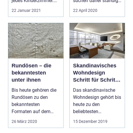
jedes Kinderzimmer.
suchen daher ständig
Die Auswahl reicht ...
neue Wege dafür. Se...
22 Januar 2021
22 April 2020
Rundösen – die
Skandinavisches
bekanntesten
Wohndesign
unter ihnen
Schritt für Schritt
umsetzen
Bis heute gehören die
Das skandinavische
Rundösen zu den
Wohndesign gehört bis
bekanntesten
heute zu den
Formaten auf dem
beliebtesten
Markt. Sogar im Alltag
überhaupt. Allein die
26 März 2020
15 Dezember 2019
sind dies...
r...